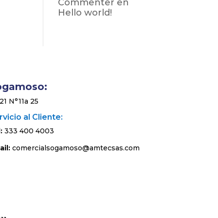
Commenter
en
Hello world!
ogamoso:
 21 N°11a 25
vicio al Cliente:
:
333 400 4003
il:
comercialsogamoso@amtecsas.com