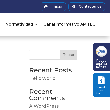
Inicio
Contáctenos


a
Normatividad
Canal informativo AMTEC
Buscar
Pague
aquí su
factura
Recent Posts
Hello world!

Consulte
Recent
su
factura
Comments
A WordPress