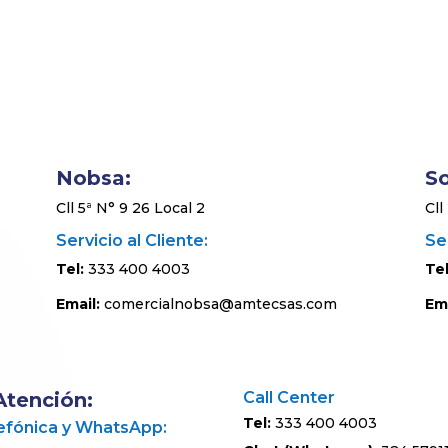
Nobsa:
S
Cll 5ª N° 9 26 Local 2
Cll
Servicio al Cliente:
Ser
Tel:
333 400 4003
Tel
Email:
comercialnobsa@amtecsas.com
Ema
Atención:
Call Center
Tel:
333 400 4003
lefónica y WhatsApp: