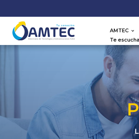
AMTEC
Te escuch
P
L