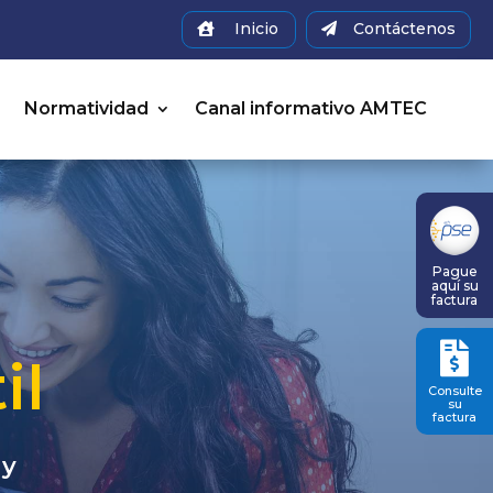
Inicio
Contáctenos


a
Normatividad
Canal informativo AMTEC
Pague
aquí su
factura

il
Consulte
su
factura
 y