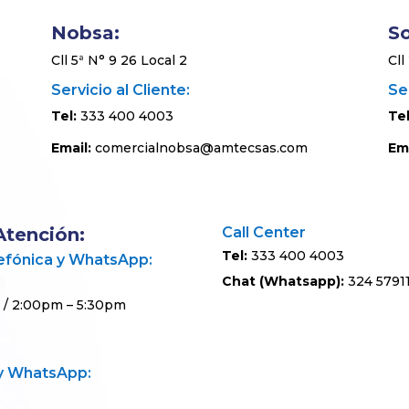
Nobsa:
S
Cll 5ª N° 9 26 Local 2
Cll
Servicio al Cliente:
Ser
Tel:
333 400 4003
Tel
Email:
comercialnobsa@amtecsas.com
Ema
Atención:
Call Center
Tel:
333 400 4003
lefónica y WhatsApp:
Chat (Whatsapp):
324 57911
 / 2:00pm – 5:30pm
 y WhatsApp: