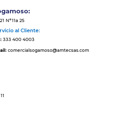
ogamoso:
 21 N°11a 25
vicio al Cliente:
:
333 400 4003
il:
comercialsogamoso@amtecsas.com
11