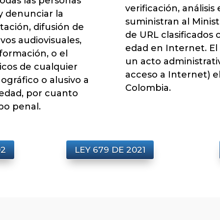
todas las personas
verificación, análisi
y denunciar la
suministran al Minis
tación, difusión de
de URL clasificados
vos audiovisuales,
edad en Internet. El 
formación, o el
un acto administrati
icos de cualquier
acceso a Internet) e
ográfico o alusivo a
Colombia.
 edad, por cuanto
po penal.
02
LEY 679 DE 2021