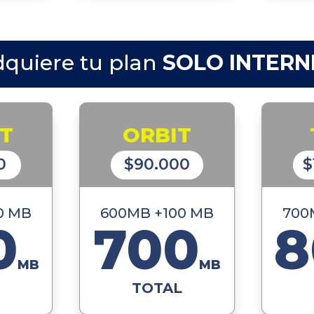
quiere tu plan
SOLO INTERN
T
ORBIT
0
$90.000
$
0 MB
600MB +100 MB
700
0
700
8
MB
MB
TOTAL