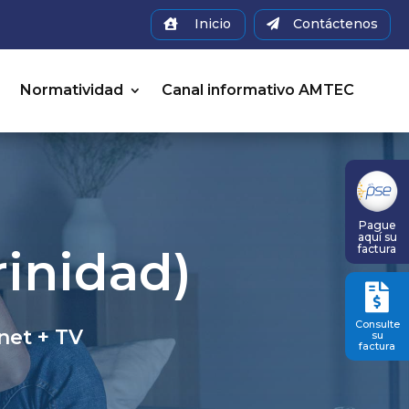
Inicio
Contáctenos


a
Normatividad
Canal informativo AMTEC
Pague
aquí su
factura
rinidad)

Consulte
net + TV
su
factura