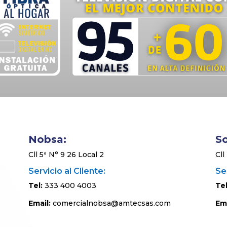
Nobsa:
S
Cll 5ª N° 9 26 Local 2
Cll
Servicio al Cliente:
Ser
Tel:
333 400 4003
Tel
Email:
comercialnobsa@amtecsas.com
Ema