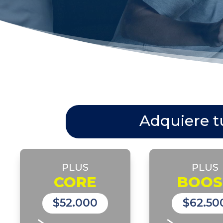
Adquiere t
PLUS
PLUS
CORE
BOOS
$52.000
$62.50