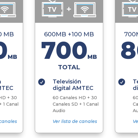
0 MB
600MB +100 MB
700
0
700
8
MB
MB
TOTAL
n
Televisión
T


AMTEC
digital AMTEC
d
HD + 30
60 Canales HD + 30
60
 1 Canal
Canales SD + 1 Canal
Ca
Audio
Au
 canales
Ver lista de canales
Ve