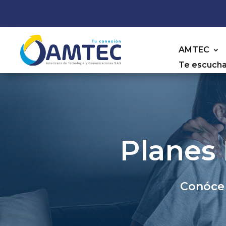
AMTEC
Te escuch
Planes 
Conóce 