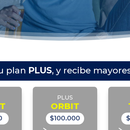
u plan
PLUS
, y recibe mayore
PLUS
T
ORBIT
0
$100.000
$