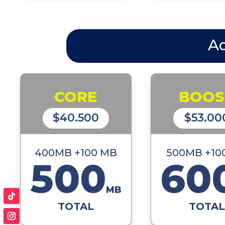
Ad
CORE
BOOS
$40.500
$53.00
400MB +100 MB
500MB +10
500
60
MB
TOTAL
TOTAL