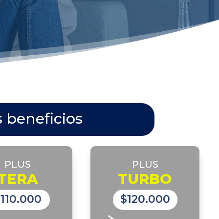
s beneficios
PLUS
PLUS
TERA
TURBO
110.000
$120.000