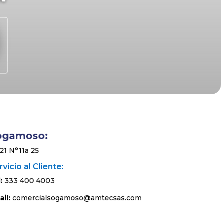
ogamoso:
 21 N°11a 25
vicio al Cliente:
:
333 400 4003
il:
comercialsogamoso@amtecsas.com