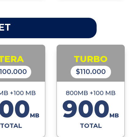
ET
TERA
TURBO
100.000
$110.000
MB +100 MB
800MB +100 MB
00
900
MB
MB
TOTAL
TOTAL